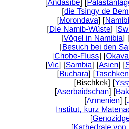
[
Andasibe
] [
Palastanla
[
die Tsingy de Be
[
Morondava
] [
Namib
[
Die Namib-Wüste
] [
Sw
[
Vögel in Namibia
] 
[
Besuch bei den Sa
[
Chobe-Fluss
] [
Okava
[
Vic
] [
Sambia
] [
Asien
] [
S
[
Buchara
] [
Taschken
[Bischkek] [
Yss
[
Aserbaidschan
] [
Ba
[
Armenien
] [
Institut, kurz Maten
[
Genozidge
[
Kathedrale von